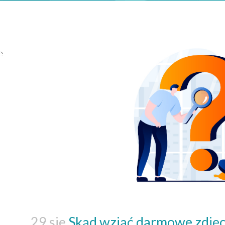
e
29 sie
Skąd wziąć darmowe zdjęci