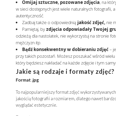
Omijaj sztuczne, pozowane zdjęcia
, na któ
w sieci dostępnych jest wiele naturalnych fotografii, 
autentyczność.
Zadbaj także o odpowiednią
jakość zdjęć,
nie m
Pamiętaj, by
zdjęcia odpowiadały Twojej gr
odzieżą dla nastolatek, nie wykorzystuj na stronie fo
mężczyzn itp.
Bądź konsekwentny w dobieraniu zdjęć
– je
przy takich pozostań. Możesz poszukać wśród wielu 
który będziesz nakładać na każde zdjęcie i tym samy
Jakie są rodzaje i formaty zdjęć?
Format .jpg
To najpopularniejszy format zdjęć wykorzystywanych
jakością fotografii a rozmiarem, dlatego nawet bard
wyglądać estetycznie.