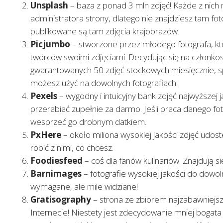
Unsplash
– baza z ponad 3 mln zdjęć! Każde z nic
administratora strony, dlatego nie znajdziesz tam foto
publikowane są tam zdjęcia krajobrazów.
Picjumbo
– stworzone przez młodego fotografa, k
twórców swoimi zdjęciami. Decydując się na członk
gwarantowanych 50 zdjęć stockowych miesięcznie, spe
możesz użyć na dowolnych fotografiach.
Pexels
– wygodny i intuicyjny bank zdjęć najwyższej 
przerabiać zupełnie za darmo. Jeśli praca danego fo
wesprzeć go drobnym datkiem.
PxHere
– około miliona wysokiej jakości zdjęć udo
robić z nimi, co chcesz.
Foodiesfeed
– coś dla fanów kulinariów. Znajdują si
Barnimages
– fotografie wysokiej jakości do dowol
wymagane, ale mile widziane!
Gratisography
– strona ze zbiorem najzabawniejsz
Internecie! Niestety jest zdecydowanie mniej bogata 