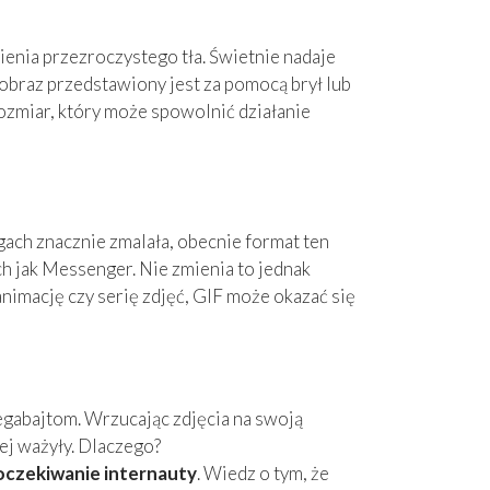
ienia przezroczystego tła. Świetnie nadaje
 obraz przedstawiony jest za pomocą brył lub
ozmiar, który może spowolnić działanie
ach znacznie zmalała, obecnie format ten
h jak Messenger. Nie zmienia to jednak
 animację czy serię zdjęć, GIF może okazać się
megabajtom. Wrzucając zdjęcia na swoją
iej ważyły. Dlaczego?
 oczekiwanie internauty
. Wiedz o tym, że