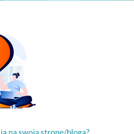
a na swoją stronę/bloga?