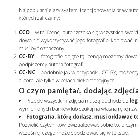
Najpopularniejszy system licencjonowania praw auto
których zaliczamy:
CCO
– w tej licencji autor zrzeka się wszystkich sw
dowolnie wykorzystywać jego fotografie: kopiować, 
musi być oznaczony.
CC-BY
– fotografie objęte tą licencją możemy dowol
podpiszemy autora fotografii.
CC-NC
– podobnie jak w przypadku CC-BY, możemy 
autora, ale tylko w celach niekomercyjnych.
O czym pamiętać, dodając zdjęci
Przede wszystkim zdjęcia muszą pochodzić z
leg
wymienionych banków lub szukaj na własną rękę i zwr
Fotografia, którą dodasz, musi oddawać to
Pozwolić czytelnikowi zwizualizować sobie to, o czy
wcześniej czego może spodziewać się w tekście.