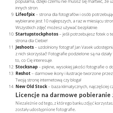
popularna, dzięki czemu nie musisz się martwić, że uż
innych stron.
Lifeofpix
– strona dla fotografów i osób potrzebuj
wybierane jest 10 najlepszych, a raz w miesiącu stron
Wszystkich zdjęć możesz używać bezpłatnie.
Startupstockphotos
– jeśli potrzebujesz fotek o t
strona dla Ciebie!
Jeshoots
– uzdolniony fotograf Jan Vasek udostępn
z nich skorzystać! Fotografie podzielone są na dział
to, co Cię interesuje.
Stocksnap
– piękne, wysokiej jakości fotografie o 
Reshot
– darmowe ikony i ilustracje tworzone przez
Twoją stronę internetową czy bloga!
New Old Stock
– baza klimatycznych, najczęściej cz
Licencje na darmowe pobieranie
Niezależnie od tego, z którego banku zdjęć korzystasz
zostały udostępnione fotografie.