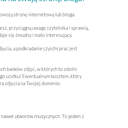
 swoją stronę internetową lub bloga.
zesz, przyciągną uwagę czytelnika i sprawią,
ydaje się żmudny i mało interesujący.
ęcia, a podkradanie czyichś prac jest
ych banków zdjęć, w których to zdolni
go użytku! Ewentualnym kosztem, który
ra zdjęcia na Twojej domenie.
a nawet utworów muzycznych. To jeden z