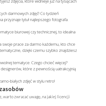
yjesz zdjęcia, które widnieje już na tysiącach
ących darmowych zdjęć! Co tydzień
a przyznaje tytuł najlepszego fotografa.
ematyce biurowej czy technicznej, to idealna
ia swoje prace za darmo każdemu, kto chce
y tematyczne, dzięki czemu szybko znajdziesz
dowolnej tematyce. Czego chcieć więcej?
 designerów, które z pewnością uatrakcyjnią
arno-białych zdjęć w stylu retro!
 zasobów
, warto zwracać uwagę, na jakiej licencji