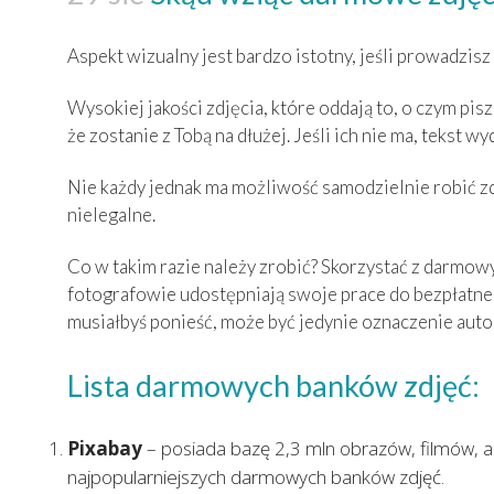
Aspekt wizualny jest bardzo istotny, jeśli prowadzisz
Wysokiej jakości zdjęcia, które oddają to, o czym pis
że zostanie z Tobą na dłużej. Jeśli ich nie ma, tekst w
Nie każdy jednak ma możliwość samodzielnie robić zdj
nielegalne.
Co w takim razie należy zrobić? Skorzystać z darmow
fotografowie udostępniają swoje prace do bezpłatne
musiałbyś ponieść, może być jedynie oznaczenie auto
Lista darmowych banków zdjęć:
Pixabay
– posiada bazę 2,3 mln obrazów, filmów, 
najpopularniejszych darmowych banków zdjęć.