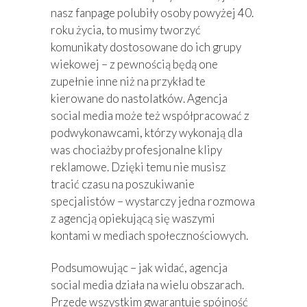
nasz fanpage polubiły osoby powyżej 40.
roku życia, to musimy tworzyć
komunikaty dostosowane do ich grupy
wiekowej – z pewnością będą one
zupełnie inne niż na przykład te
kierowane do nastolatków. Agencja
social media może też współpracować z
podwykonawcami, którzy wykonają dla
was chociażby profesjonalne klipy
reklamowe. Dzięki temu nie musisz
tracić czasu na poszukiwanie
specjalistów – wystarczy jedna rozmowa
z agencją opiekującą się waszymi
kontami w mediach społecznościowych.
Podsumowując – jak widać, agencja
social media działa na wielu obszarach.
Przede wszystkim gwarantuje spójność