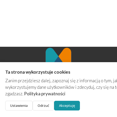
Ta strona wykorzystuje cookies
Agencja Marketingowa MINT
Zanim przejdziesz dalej, zapoznaj się z informacją o tym, ja
ul. Ziemowita 70/4a
wykorzystujemy dane użytkowników i zdecyduj, czy się na 
61-063 Poznań
zgadzasz.
Polityka prywatności
kontakt@prowadzenie-fanpage.pl
+48 508 267 597
Ustawienia
Odrzuć
Akceptuję
Polityka Prywatności