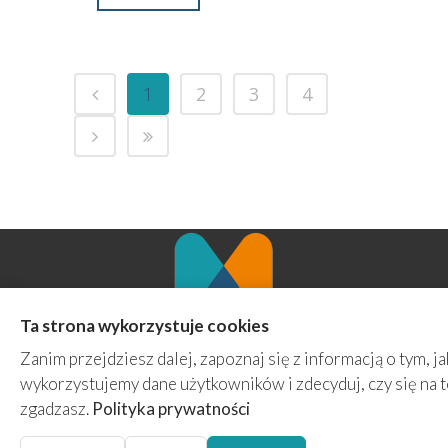
1
2
3
4
Ta strona wykorzystuje cookies
Agencja Marketingowa MINT
Zanim przejdziesz dalej, zapoznaj się z informacją o tym, ja
ul. Ziemowita 70/4a
wykorzystujemy dane użytkowników i zdecyduj, czy się na 
61-063 Poznań
zgadzasz.
Polityka prywatności
kontakt@prowadzenie-fanpage.pl