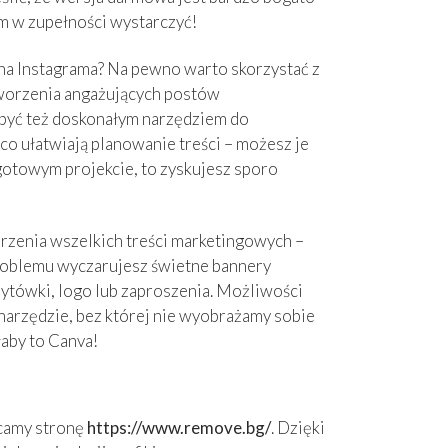
m w zupełności wystarczyć!
na Instagrama? Na pewno warto skorzystać z
 tworzenia angażujących postów
 być też doskonałym narzędziem do
co ułatwiają planowanie treści – możesz je
gotowym projekcie, to zyskujesz sporo
zenia wszelkich treści marketingowych –
problemu wyczarujesz świetne bannery
zytówki, logo lub zaproszenia. Możliwości
 narzędzie, bez której nie wyobrażamy sobie
aby to Canva!
ecamy stronę
https://www.remove.bg/
. Dzięki