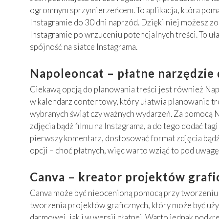
ogromnym sprzymierzeńcem. To aplikacja, która poma
Instagramie do 30 dni naprzód. Dzięki niej możesz zo
Instagramie po wrzuceniu potencjalnych treści. To u
spójność na siatce Instagrama.
Napoleoncat – płatne narzędzie
Ciekawą opcją do planowania treści jest również Nap
w kalendarz contentowy, który ułatwia planowanie t
wybranych świąt czy ważnych wydarzeń. Za pomocą 
zdjęcia bądź filmu na Instagrama, a do tego dodać tag
pierwszy komentarz, dostosować format zdjęcia bądź
opcji – choć płatnych, więc warto wziąć to pod uwagę
Canva – kreator projektów graf
Canva może być nieocenioną pomocą przy tworzeniu tr
tworzenia projektów graficznych, który może być u
darmowej, jak i w wersji płatnej. Warto jednak podkr