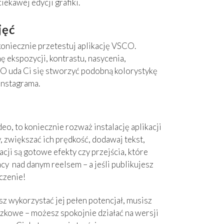
iekawej edycji grafiki.
jęć
koniecznie przetestuj aplikację VSCO.
ę ekspozycji, kontrastu, nasycenia,
CO uda Ci się stworzyć podobną kolorystykę
Instagrama.
deo, to koniecznie rozważ instalację aplikacji
, zwiększać ich prędkość, dodawaj tekst,
acji są gotowe efekty czy przejścia, które
cy nad danym reelsem – a jeśli publikujesz
czenie!
sz wykorzystać jej pełen potencjał, musisz
ązkowe – możesz spokojnie działać na wersji