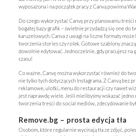
wyposażona i na początek pracy z Canvą powinna Wa
Do czego wykorzystać Canvę przy planowaniu treści 
bogatej bazy grafik – świetnie przydadzą się one do
karuzelowych. Canva z uwagi na liczne formaty może
tworzenia stories czy rolek. Gotowe szablony znaczą
dowolnie edytować. Jednocześnie, gdy pracujesz na 
czasu!
Co ważne, Canvę można wykorzystać również do twor
nie tylko tych dotyczących Instagrama. Z Canvą bez 
reklamowe, ulotki, menu do restauracji czy nawet wi
jest naprawdę wiele. Jeśli mielibyśmy wskazać jedno
tworzenia treści do social mediów, zdecydowanie był
Remove.bg – prosta edycja tła
Osobom, które regularnie wycinają tła ze zdjęć, pol