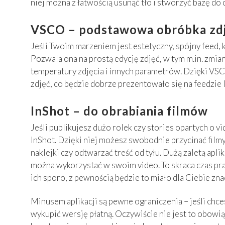
niej można z łatwością usunąć tło i stworzyć bazę do c
VSCO – podstawowa obróbka zd
Jeśli Twoim marzeniem jest estetyczny, spójny feed, 
Pozwala ona na prostą edycję zdjęć, w tym m.in. zmian
temperatury zdjęcia i innych parametrów. Dzięki VS
zdjęć, co będzie dobrze prezentowało się na feedzie 
InShot – do obrabiania filmów
Jeśli publikujesz dużo rolek czy stories opartych o vi
InShot. Dzięki niej możesz swobodnie przycinać filmy
naklejki czy odtwarzać treść od tyłu. Dużą zaletą aplik
można wykorzystać w swoim video. To skraca czas pra
ich sporo, z pewnością będzie to miało dla Ciebie zna
Minusem aplikacji są pewne ograniczenia – jeśli chce
wykupić wersję płatną. Oczywiście nie jest to obowi