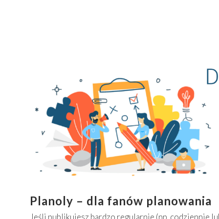
Planoly – dla fanów planowania
Jeśli publikujesz bardzo regularnie (np. codziennie l