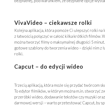
bezpłatnej, pod warunkiem, że bezpłatne opcje wystar
VivaVideo – ciekawsze rolki
Kolejna aplikacja, która pomoże Ci ulepszyć rolki na 
z łatwością połączyć w całość kilka krótkich filmów. 
można tworzyć filmy o maksymalnej długości 5 minut. 
gotowe szablony do tworzenia wideo – dzięki nim z ł
rolki.
Capcut – do edycji wideo
Trzecią aplikacją, która może się przydać twórcom sk
To edytor filmików, w którym można m.in. stworzyć zw
przeróbki wideo, dodawanie tekstów czy muzyki oraz 
darmowej wersji – warto przetestować Capcut, by spra