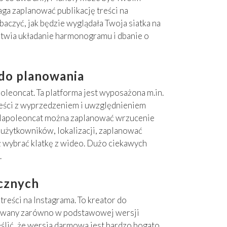
ga zaplanować publikację treści na
baczyć, jak będzie wyglądała Twoja siatka na
łatwia układanie harmonogramu i dbanie o
 do planowania
oleoncat. Ta platforma jest wyposażona m.in.
reści z wyprzedzeniem i uwzględnieniem
Napoleoncat można zaplanować wrzucenie
i użytkowników, lokalizacji, zaplanować
 wybrać klatkę z wideo. Dużo ciekawych
.
icznych
eści na Instagrama. To kreator do
żywany zarówno w podstawowej wersji
eślić, że wersja darmowa jest bardzo bogato