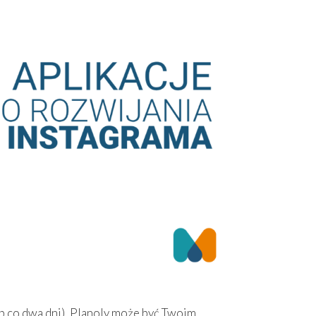
ub co dwa dni), Planoly może być Twoim