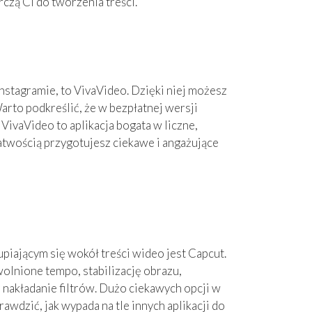
czą Ci do tworzenia treści.
Instagramie, to VivaVideo. Dzięki niej możesz
Warto podkreślić, że w bezpłatnej wersji
VivaVideo to aplikacja bogata w liczne,
atwością przygotujesz ciekawe i angażujące
upiającym się wokół treści wideo jest Capcut.
olnione tempo, stabilizację obrazu,
nakładanie filtrów. Dużo ciekawych opcji w
wdzić, jak wypada na tle innych aplikacji do