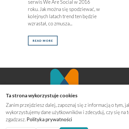
serwis We Are Social w 2016
roku. Jak można się spodziewać, w
kolejnych latach trend ten będzie
wzrastał, co zmusza...
READ MORE
Ta strona wykorzystuje cookies
Agencja Marketingowa MINT
Zanim przejdziesz dalej, zapoznaj się z informacją o tym, ja
ul. Ziemowita 70/4a
wykorzystujemy dane użytkowników i zdecyduj, czy się na 
61-063 Poznań
zgadzasz.
Polityka prywatności
kontakt@prowadzenie-fanpage.pl