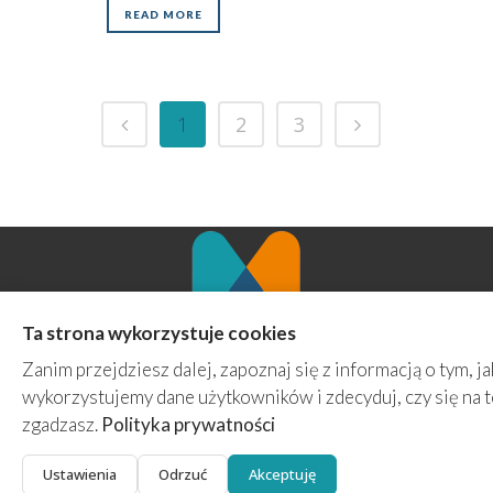
READ MORE
1
2
3
Ta strona wykorzystuje cookies
Agencja Marketingowa MINT
Zanim przejdziesz dalej, zapoznaj się z informacją o tym, ja
ul. Ziemowita 70/4a
wykorzystujemy dane użytkowników i zdecyduj, czy się na 
61-063 Poznań
zgadzasz.
Polityka prywatności
kontakt@prowadzenie-fanpage.pl
+48 508 267 597
Ustawienia
Odrzuć
Akceptuję